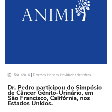
|
15/01/2016
Diversos
,
Notícias
,
Novidades científicas
Dr. Pedro participou do Simpósio
de Câncer Gênito-Urinário, em
São Francisco, Califórnia, nos
Estados Unidos.