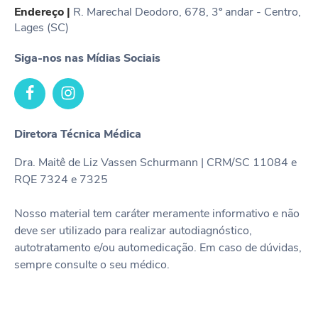
dermatofibrossarcoma protuberans. Diferente da
Endereço |
R. Marechal Deodoro, 678, 3º andar - Centro,
técnica convencional, que o fragmento de pele
Lages (SC)
removido é enviado a um laboratório de patologia, e o
exame pode levar dias para ficar pronto, na técnica
Siga-nos nas Mídias Sociais
micrográfica de Mohs, o próprio cirurgião de Mohs é
capaz de avaliar, e mapear as margens cirúrgicas
comprometidas, removendo tecido adicional, quando
necessário, no momento da cirurgia. O encontro foi
Diretora Técnica Médica
bastante proveitoso, segundo participantes do
evento.
Dra. Maitê de Liz Vassen Schurmann | CRM/SC 11084 e
RQE 7324 e 7325
Nosso material tem caráter meramente informativo e não
deve ser utilizado para realizar autodiagnóstico,
autotratamento e/ou automedicação. Em caso de dúvidas,
sempre consulte o seu médico.