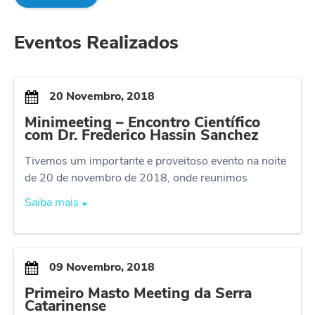
Eventos Realizados
20 Novembro, 2018
Minimeeting – Encontro Científico
com Dr. Frederico Hassin Sanchez
Tivemos um importante e proveitoso evento na noite
de 20 de novembro de 2018, onde reunimos
médicos amigos dermatologistas, cirurgiões
Saiba mais
►
plásticos, residentes e estudantes de medicina para
troca de informações sobre câncer de pele
basocelular, cirurgia micrográfica de Mohs e
tratamento da doença sistêmica com Erivedge.
09 Novembro, 2018
Presença do renomado palestrante, médico Dr
Primeiro Masto Meeting da Serra
Frederico Hassin Sanchez, Chefe do Centro de
Catarinense
Cirurgia Micrográfica do Rio de Janeiro, professor e