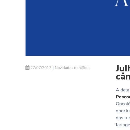
Jul
|
27/07/2017
Novidades científicas
cân
A data
Pesco
Oncoló
oportu
dos tu
faringe