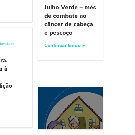
Julho Verde – mês
de combate ao
câncer de cabeça
e pescoço
Novidades
Continuar lendo
►
ra.
a à
dição