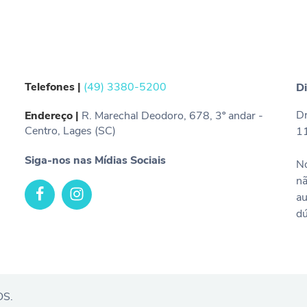
Telefones |
(49) 3380-5200
Di
Dr
Endereço |
R. Marechal Deodoro, 678, 3º andar -
Centro, Lages (SC)
1
Siga-nos nas Mídias Sociais
No
nã
au
dú
OS.