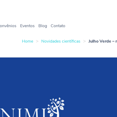
onvênios
Eventos
Blog
Contato
>
>
Home
Novidades científicas
Julho Verde –